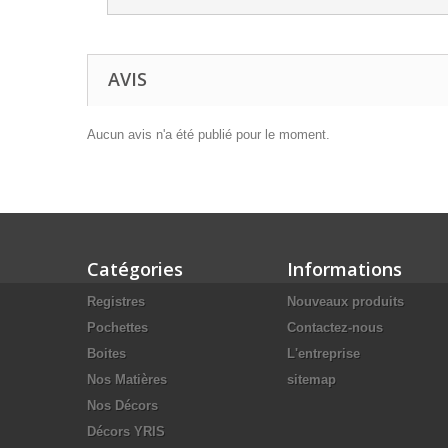
AVIS
Aucun avis n'a été publié pour le moment.
Catégories
Informations
Registres
Nouveaux produits
Pochettes
Contactez-nous
Boites
L'entreprise
Nos Matières
sitemap
Nos Décors
Décors YRIS