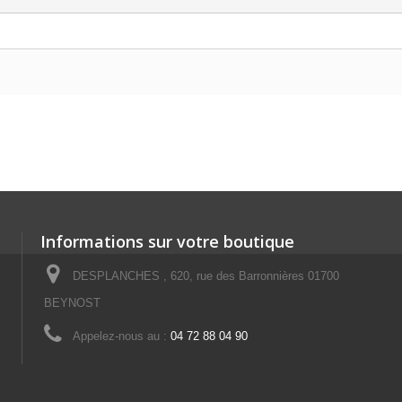
Informations sur votre boutique
DESPLANCHES , 620, rue des Barronnières 01700
BEYNOST
Appelez-nous au :
04 72 88 04 90